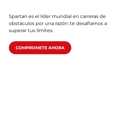
Spartan es el líder mundial en carreras de
obstáculos por una razón: te desafiamos a
superar tus límites.
COMPROMETE AHORA
SPARTAN RACE
THE BEST IN OCR
Spartan is the global leader in obstacle
course racing for a reason - we challenge
you to push beyond your limits.