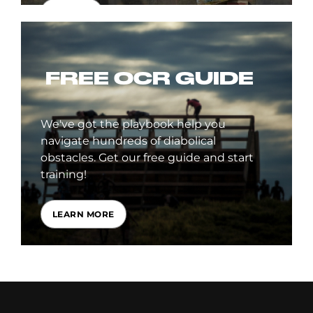
SIGN UP
FREE OCR GUIDE
We've got the playbook help you
navigate hundreds of diabolical
obstacles. Get our free guide and start
training!
LEARN MORE