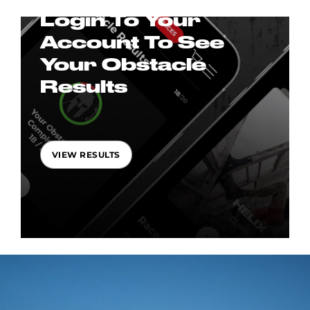
Login To Your
Account To See
Your Obstacle
Results
VIEW RESULTS