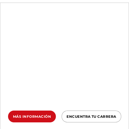
SPRINT, SUPER, BEAST
GANA TU
PRIMERA
TRIFECTA
Este 2026 tienes la oportunidad de
completar una Trifecta Spartan
superando nuestros clásicos circuitos
SPRINT - SUPER - BEAST
MÁS INFORMACIÓN
ENCUENTRA TU CARRERA